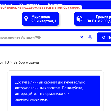
ожение
Как заказать
Контакты
вой поиск не поддерживается в этом браузере.
Мариуполь
График 
26-й квартал, 1
Пн-Пт: с 9:00 д
П
ог ТО
Выбор модели
Доступ в личный кабинет доступен только
авторизованным клиентам. Пожалуйста,
авторизуйтесь в форме ниже или
зарегистрируйтесь
.