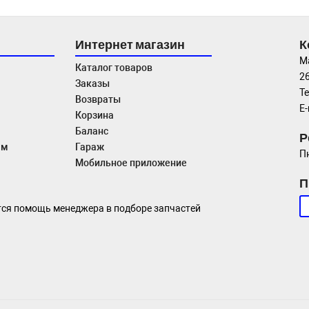
Интернет магазин
К
М
Каталог товаров
26
Заказы
Те
Возвраты
E-
Корзина
Баланс
Р
ам
Гараж
Пн
Мобильное приложение
П
тся помощь менеджера в подборе запчастей