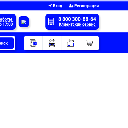
Вход
Регистрация
8 800 300-88-64
работы
о 17:00
Клиентский сервис
оиск