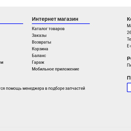
Интернет магазин
К
М
Каталог товаров
26
Заказы
Те
Возвраты
E-
Корзина
Баланс
Р
ам
Гараж
Пн
Мобильное приложение
П
тся помощь менеджера в подборе запчастей