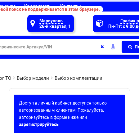
ожение
Как заказать
Контакты
вой поиск не поддерживается в этом браузере.
Мариуполь
График 
26-й квартал, 1
Пн-Пт: с 9:00 д
П
ог ТО
Выбор модели
Выбор комплектации
Доступ в личный кабинет доступен только
авторизованным клиентам. Пожалуйста,
авторизуйтесь в форме ниже или
зарегистрируйтесь
.