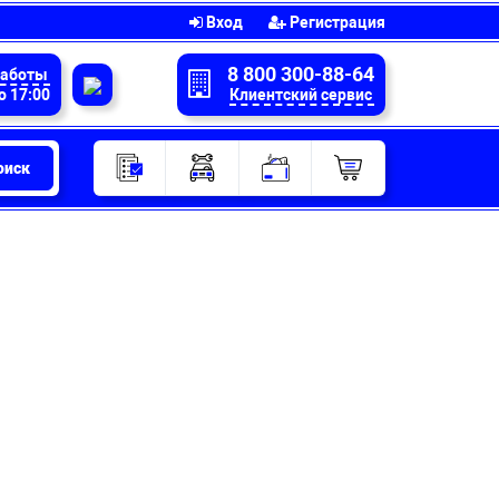
Вход
Регистрация
8 800 300-88-64
работы
о 17:00
Клиентский сервис
оиск